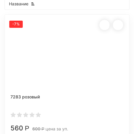
Название
-7%
7283 розовый
560
Р
600
цена за уп.
Р