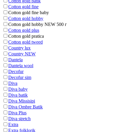
Cotton gold batik
Cotton gold fine
Cotton gold fine baby
Cotton gold hobby
Cotton gold hobby NEW 500 г
Cotton gold plus
Cotton gold pratica
Cotton gold tweed
Country lux
Country NEW
Dantela
Dantela wool
Decofur
Decofur sim
Diva
Diva baby
Diva batik
Diva Missisipi
Diva Ombre Batik
Diva Plus
Diva stretch
Extra
Extra folklorik