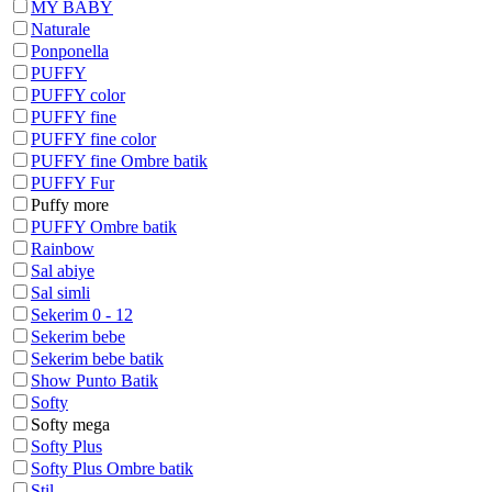
MY BABY
Naturale
Ponponella
PUFFY
PUFFY color
PUFFY fine
PUFFY fine color
PUFFY fine Ombre batik
PUFFY Fur
Puffy more
PUFFY Ombre batik
Rainbow
Sal abiye
Sal simli
Sekerim 0 - 12
Sekerim bebe
Sekerim bebe batik
Show Punto Batik
Softy
Softy mega
Softy Plus
Softy Plus Ombre batik
Stil