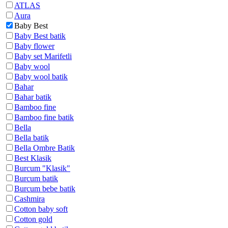
ATLAS
Aura
Baby Best
Baby Best batik
Baby flower
Baby set Marifetli
Baby wool
Baby wool batik
Bahar
Bahar batik
Bamboo fine
Bamboo fine batik
Bella
Bella batik
Bella Ombre Batik
Best Klasik
Burcum "Klasik"
Burcum batik
Burcum bebe batik
Cashmira
Cotton baby soft
Cotton gold