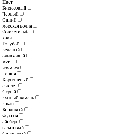
Цвет
Бирюзовый
Черный
Синий
морская волна
Фиолетовый
хаки
Голубой
Зеленый
оливковый
мята
изумруд
вишня
Коричневый
фиолет
Серый
лунный камень
какао
Бордовый
Фуксия
айсберг
салатовый
Сиреневый