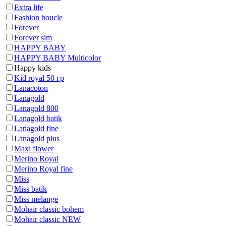
Extra life
Fashion boucle
Forever
Forever sim
HAPPY BABY
HAPPY BABY Multicolor
Happy kids
Kid royal 50 гр
Lanacoton
Lanagold
Lanagold 800
Lanagold batik
Lanagold fine
Lanagold plus
Maxi flower
Merino Royal
Merino Royal fine
Miss
Miss batik
Miss melange
Mohair classic bohem
Mohair classic NEW