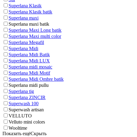
Superlana Klasik
Superlana Klasik batik
Superlana maxi
Superlana maxi batik
Superlana Maxi Long batik
Superlana Maxi multi color
Superlana Megafil
Superlana Midi
Superlana Midi Batik
Superlana Midi LUX
Superlana midi mosaic
Superlana Midi Motif
Superlana Midi Ombre batik
Superlana midi pullu
Superlana tig
Superlana ZINCIR
Superwash 100
Superwash artisan
VELLUTO
Velluto mini colors
Wooltime
Показать ещё
Скрыть