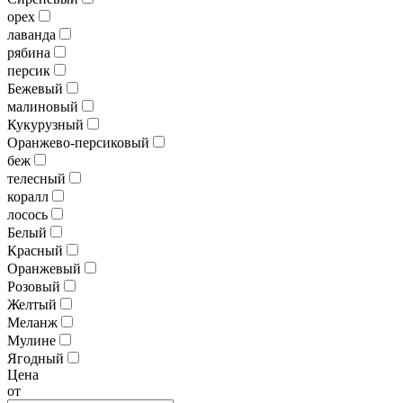
орех
лаванда
рябина
персик
Бежевый
малиновый
Кукурузный
Оранжево-персиковый
беж
телесный
коралл
лосось
Белый
Красный
Оранжевый
Розовый
Желтый
Меланж
Мулине
Ягодный
Цена
от