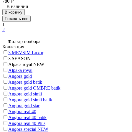
780
Р
В наличии
В корзину
Показать все
1
2
Фильтр подбора
Коллекция
3 MEVSIM Luxor
3 SEASON
Alpaca royal NEW
Alpaka royal
Angora gold
Angora gold batik
Angora gold OMBRE batik
Angora gold simli
Angora gold simli batik
Angora gold star
Angora real 40
Angora real 40 batik
Angora real 40 Plus
Angora special NEW