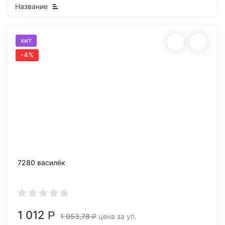
Название
хит
-4%
7280 василёк
1 012
Р
1 053,78
цена за уп.
Р