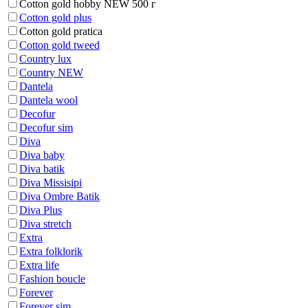
Cotton gold hobby NEW 500 г
Cotton gold plus
Cotton gold pratica
Cotton gold tweed
Country lux
Country NEW
Dantela
Dantela wool
Decofur
Decofur sim
Diva
Diva baby
Diva batik
Diva Missisipi
Diva Ombre Batik
Diva Plus
Diva stretch
Extra
Extra folklorik
Extra life
Fashion boucle
Forever
Forever sim