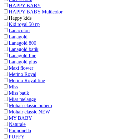
HAPPY BABY
HAPPY BABY Multicolor
Happy kids
Kid royal 50 гр
Lanacoton
Lanagold
Lanagold 800
Lanagold batik
Lanagold fine
Lanagold plus
Maxi flower
Merino Royal
Merino Royal fine
Miss
Miss batik
Miss melange
Mohair classic bohem
Mohair classic NEW
MY BABY
Naturale
Ponponella
PUFFY