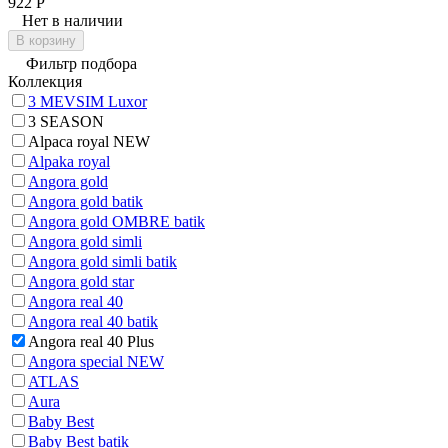
922
Р
Нет в наличии
В корзину
Фильтр подбора
Коллекция
3 MEVSIM Luxor
3 SEASON
Alpaca royal NEW
Alpaka royal
Angora gold
Angora gold batik
Angora gold OMBRE batik
Angora gold simli
Angora gold simli batik
Angora gold star
Angora real 40
Angora real 40 batik
Angora real 40 Plus
Angora special NEW
ATLAS
Aura
Baby Best
Baby Best batik