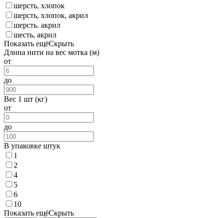
шерсть, хлопок
шерсть, хлопок, акрил
шерсть. акрил
шесть, акрил
Показать ещё
Скрыть
Длина нити на вес мотка (м)
от
до
Вес 1 шт (кг)
от
до
В упаковке штук
1
2
4
5
6
10
Показать ещё
Скрыть