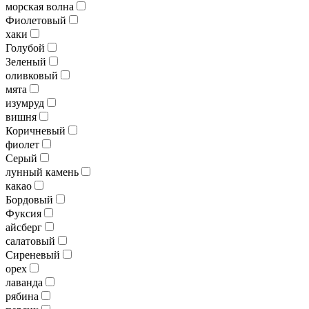
морская волна
Фиолетовый
хаки
Голубой
Зеленый
оливковый
мята
изумруд
вишня
Коричневый
фиолет
Серый
лунный камень
какао
Бордовый
Фуксия
айсберг
салатовый
Сиреневый
орех
лаванда
рябина