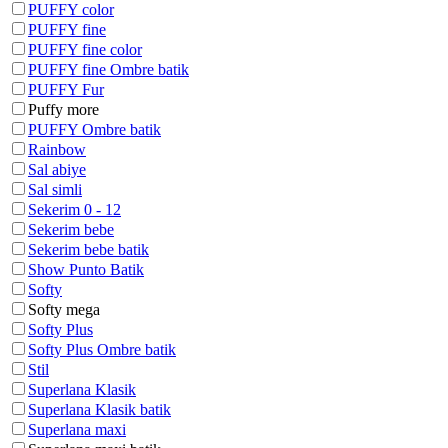
PUFFY color
PUFFY fine
PUFFY fine color
PUFFY fine Ombre batik
PUFFY Fur
Puffy more
PUFFY Ombre batik
Rainbow
Sal abiye
Sal simli
Sekerim 0 - 12
Sekerim bebe
Sekerim bebe batik
Show Punto Batik
Softy
Softy mega
Softy Plus
Softy Plus Ombre batik
Stil
Superlana Klasik
Superlana Klasik batik
Superlana maxi