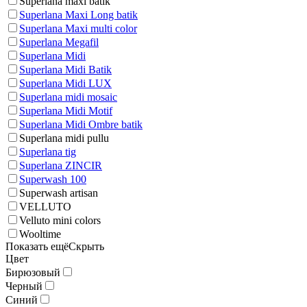
Superlana maxi batik
Superlana Maxi Long batik
Superlana Maxi multi color
Superlana Megafil
Superlana Midi
Superlana Midi Batik
Superlana Midi LUX
Superlana midi mosaic
Superlana Midi Motif
Superlana Midi Ombre batik
Superlana midi pullu
Superlana tig
Superlana ZINCIR
Superwash 100
Superwash artisan
VELLUTO
Velluto mini colors
Wooltime
Показать ещё
Скрыть
Цвет
Бирюзовый
Черный
Синий