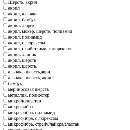
Шерсть, акрил
акрил
акрил, альпака
акрил, бамбук
акрил, люрекс
акрил, мохер, шерсть, полиамид
акрил, полиамид
акрил, с люрексом
акрил, с пайетками, с люрексом
акрил, хлопок
акрил, шерсть
акрил, шерсть.
альпака, шерсть,акрил
альпака, шерсть, акрил
бамбук
мериносовая шерсть
металлик, полиэстер
микрополиэстер
микрофибра
микрофибра, полиамид
микрофибра, с люрексом
микрофибра, стрейч/лайкра/эластан
мохер, полиамид