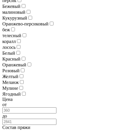
персик
Бежевый
малиновый
Кукурузный
Оранжево-персиковый
беж
телесный
коралл
лосось
Белый
Красный
Оранжевый
Розовый
Желтый
Меланж
Мулине
Ягодный
Цена
от
до
Состав пряжи