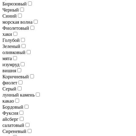
Бирюзовый
Черный
Синий
морская волна
Фиолетовый
хаки
Голубой
Зеленый
оливковый
мята
изумруд
вишня
Коричневый
фиолет
Серый
лунный камень
какао
Бордовый
Фуксия
айсберг
салатовый
Сиреневый