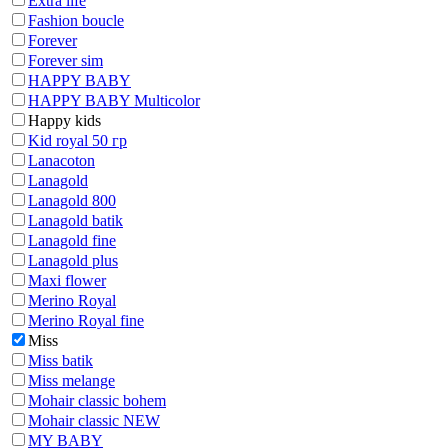
Extra life
Fashion boucle
Forever
Forever sim
HAPPY BABY
HAPPY BABY Multicolor
Happy kids
Kid royal 50 гр
Lanacoton
Lanagold
Lanagold 800
Lanagold batik
Lanagold fine
Lanagold plus
Maxi flower
Merino Royal
Merino Royal fine
Miss
Miss batik
Miss melange
Mohair classic bohem
Mohair classic NEW
MY BABY