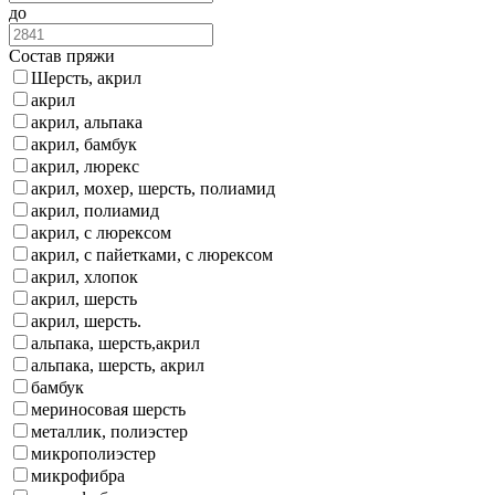
до
Состав пряжи
Шерсть, акрил
акрил
акрил, альпака
акрил, бамбук
акрил, люрекс
акрил, мохер, шерсть, полиамид
акрил, полиамид
акрил, с люрексом
акрил, с пайетками, с люрексом
акрил, хлопок
акрил, шерсть
акрил, шерсть.
альпака, шерсть,акрил
альпака, шерсть, акрил
бамбук
мериносовая шерсть
металлик, полиэстер
микрополиэстер
микрофибра