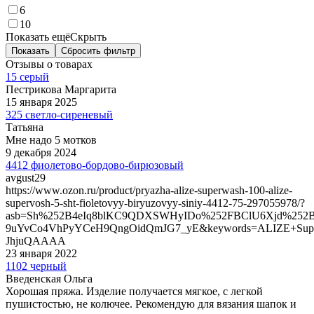
6
10
Показать ещё
Скрыть
Показать
Сбросить фильтр
Отзывы о товарах
15 серый
Пестрикова Маргарита
15 января 2025
325 светло-сиреневый
Татьяна
Мне надо 5 мотков
9 декабря 2024
4412 фиолетово-бордово-бирюзовый
avgust29
https://www.ozon.ru/product/pryazha-alize-superwash-100-alize-
supervosh-5-sht-fioletovyy-biryuzovyy-siniy-4412-75-297055978/?
asb=Sh%252B4eIq8blKC9QDXSWHyIDo%252FBClU6Xjd%252
9uYvCo4VhPyYCeH9QngOidQmJG7_yE&keywords=ALIZE+Supe
JhjuQAAAA
23 января 2022
1102 черный
Введенская Ольга
Хорошая пряжа. Изделие получается мягкое, с легкой
пушистостью, не колючее. Рекомендую для вязания шапок и