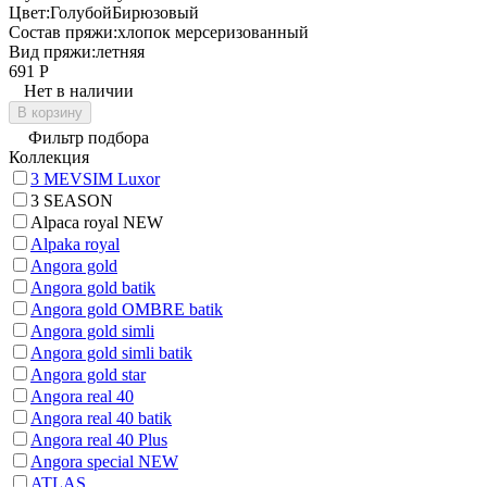
Цвет:
Голубой
Бирюзовый
Состав пряжи:
хлопок мерсеризованный
Вид пряжи:
летняя
691
Р
Нет в наличии
В корзину
Фильтр подбора
Коллекция
3 MEVSIM Luxor
3 SEASON
Alpaca royal NEW
Alpaka royal
Angora gold
Angora gold batik
Angora gold OMBRE batik
Angora gold simli
Angora gold simli batik
Angora gold star
Angora real 40
Angora real 40 batik
Angora real 40 Plus
Angora special NEW
ATLAS