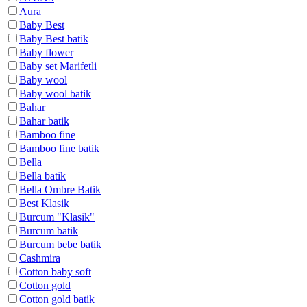
Aura
Baby Best
Baby Best batik
Baby flower
Baby set Marifetli
Baby wool
Baby wool batik
Bahar
Bahar batik
Bamboo fine
Bamboo fine batik
Bella
Bella batik
Bella Ombre Batik
Best Klasik
Burcum "Klasik"
Burcum batik
Burcum bebe batik
Cashmira
Cotton baby soft
Cotton gold
Cotton gold batik