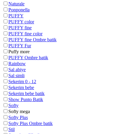
Naturale
Ponponella
PUFFY
PUFFY color
PUFFY fine
PUFFY fine color
PUFFY fine Ombre batik
PUFFY Fur
Puffy more
PUFFY Ombre batik
Rainbow
Sal abiye
Sal simli
Sekerim 0 - 12
Sekerim bebe
Sekerim bebe batik
Show Punto Batik
Softy
Softy mega
Softy Plus
Softy Plus Ombre batik
Stil