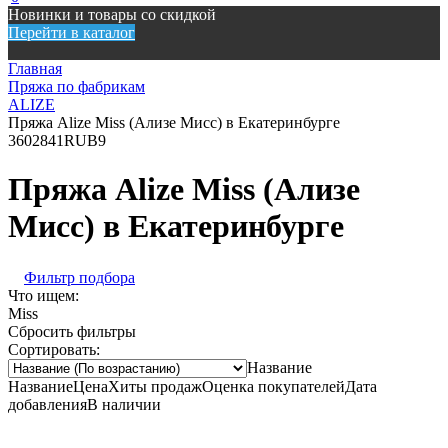
Новинки и товары со скидкой
Перейти в каталог
Главная
Пряжа по фабрикам
ALIZE
Пряжа Alize Miss (Ализе Мисс) в Екатеринбурге
360
2841
RUB
9
Пряжа Alize Miss (Ализе
Мисс) в Екатеринбурге
Фильтр подбора
Что ищем:
Miss
Сбросить фильтры
Сортировать:
Название
Название
Цена
Хиты продаж
Оценка покупателей
Дата
добавления
В наличии