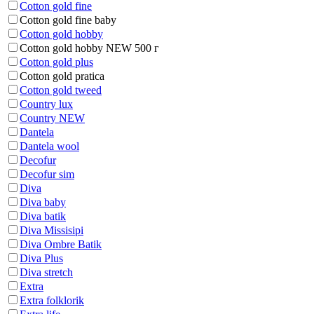
Cotton gold fine
Cotton gold fine baby
Cotton gold hobby
Cotton gold hobby NEW 500 г
Cotton gold plus
Cotton gold pratica
Cotton gold tweed
Country lux
Country NEW
Dantela
Dantela wool
Decofur
Decofur sim
Diva
Diva baby
Diva batik
Diva Missisipi
Diva Ombre Batik
Diva Plus
Diva stretch
Extra
Extra folklorik