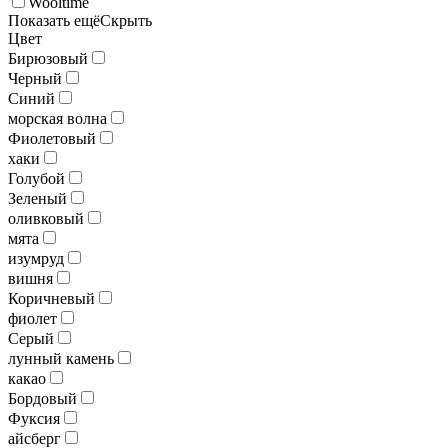
Wooltime
Показать ещё
Скрыть
Цвет
Бирюзовый
Черный
Синий
морская волна
Фиолетовый
хаки
Голубой
Зеленый
оливковый
мята
изумруд
вишня
Коричневый
фиолет
Серый
лунный камень
какао
Бордовый
Фуксия
айсберг