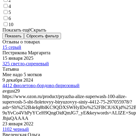
2
4
5
6
10
Показать ещё
Скрыть
Показать
Сбросить фильтр
Отзывы о товарах
15 серый
Пестрикова Маргарита
15 января 2025
325 светло-сиреневый
Татьяна
Мне надо 5 мотков
9 декабря 2024
4412 фиолетово-бордово-бирюзовый
avgust29
https://www.ozon.ru/product/pryazha-alize-superwash-100-alize-
supervosh-5-sht-fioletovyy-biryuzovyy-siniy-4412-75-297055978/?
asb=Sh%252B4eIq8blKC9QDXSWHyIDo%252FBClU6Xjd%252
9uYvCo4VhPyYCeH9QngOidQmJG7_yE&keywords=ALIZE+Supe
JhjuQAAAA
23 января 2022
1102 черный
Введенская Ольга