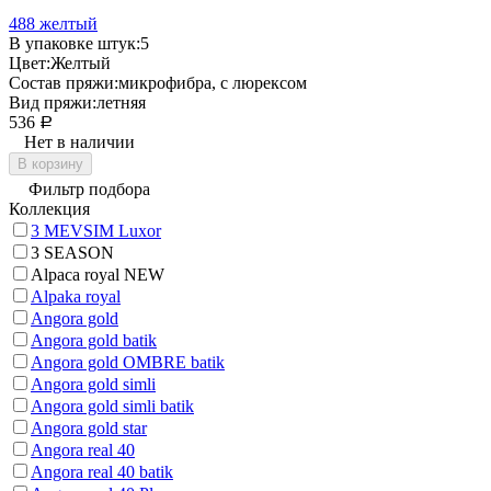
488 желтый
В упаковке штук:
5
Цвет:
Желтый
Состав пряжи:
микрофибра, с люрексом
Вид пряжи:
летняя
536
Р
Нет в наличии
В корзину
Фильтр подбора
Коллекция
3 MEVSIM Luxor
3 SEASON
Alpaca royal NEW
Alpaka royal
Angora gold
Angora gold batik
Angora gold OMBRE batik
Angora gold simli
Angora gold simli batik
Angora gold star
Angora real 40
Angora real 40 batik