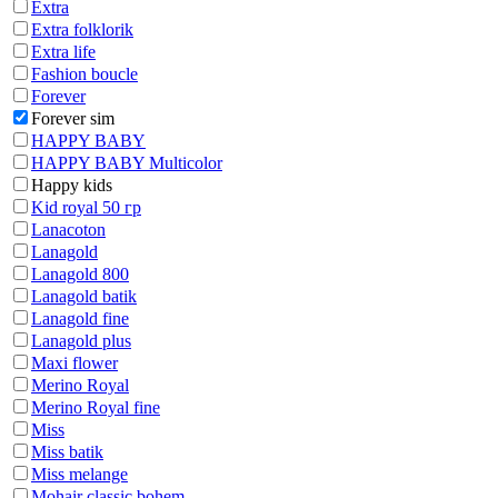
Extra
Extra folklorik
Extra life
Fashion boucle
Forever
Forever sim
HAPPY BABY
HAPPY BABY Multicolor
Happy kids
Kid royal 50 гр
Lanacoton
Lanagold
Lanagold 800
Lanagold batik
Lanagold fine
Lanagold plus
Maxi flower
Merino Royal
Merino Royal fine
Miss
Miss batik
Miss melange
Mohair classic bohem