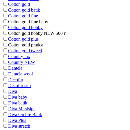
Cotton gold
Cotton gold batik
Cotton gold fine
Cotton gold fine baby
Cotton gold hobby
Cotton gold hobby NEW 500 г
Cotton gold plus
Cotton gold pratica
Cotton gold tweed
Country lux
Country NEW
Dantela
Dantela wool
Decofur
Decofur sim
Diva
Diva baby
Diva batik
Diva Missisipi
Diva Ombre Batik
Diva Plus
Diva stretch