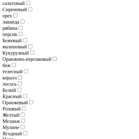
салатовый
Сиреневый
орех
лаванда
рябина
персик
Бежевый
малиновый
Кукурузный
Оранжево-персиковый
беж
телесный
коралл
лосось
Белый
Красный
Оранжевый
Розовый
Желтый
Меланж
Мулине
Ягодный