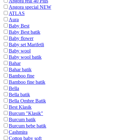
Angora real 40 Plus
Angora special NEW
ATLAS
Aura
Baby Best
Baby Best batik
Baby flower
Baby set Marifetli
Baby wool
Baby wool batik
Bahar
Bahar batik
Bamboo fine
Bamboo fine batik
Bella
Bella batik
Bella Ombre Batik
Best Klasik
Burcum "Klasik"
Burcum batik
Burcum bebe batik
Cashmira
Cotton baby soft