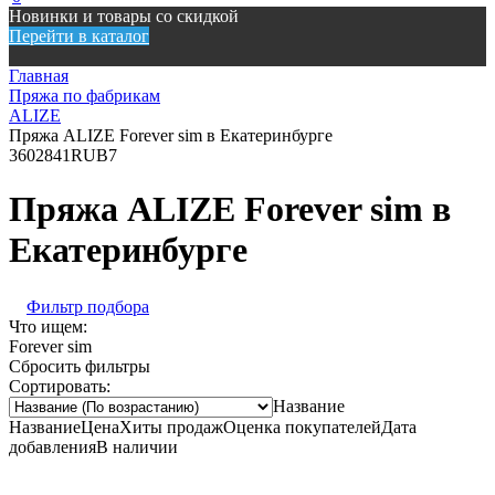
Новинки и товары со скидкой
Перейти в каталог
Главная
Пряжа по фабрикам
ALIZE
Пряжа ALIZE Forever sim в Екатеринбурге
360
2841
RUB
7
Пряжа ALIZE Forever sim в
Екатеринбурге
Фильтр подбора
Что ищем:
Forever sim
Сбросить фильтры
Сортировать:
Название
Название
Цена
Хиты продаж
Оценка покупателей
Дата
добавления
В наличии