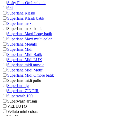
Softy Plus Ombre batik
Stil
Superlana Klasik
Superlana Klasik batik
Superlana maxi
Superlana maxi batik
Superlana Maxi Long batik
Superlana Maxi multi color
Superlana Megafil
Superlana Midi
Superlana Midi Batik
Superlana Midi LUX
Superlana midi mosaic
Superlana Midi Motif
Superlana Midi Ombre batik
Superlana midi pullu
Superlana tig
Superlana ZINCIR
Superwash 100
Superwash artisan
VELLUTO
Velluto mini colors