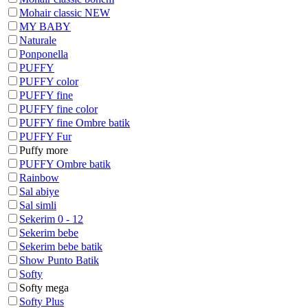
Mohair classic NEW
MY BABY
Naturale
Ponponella
PUFFY
PUFFY color
PUFFY fine
PUFFY fine color
PUFFY fine Ombre batik
PUFFY Fur
Puffy more
PUFFY Ombre batik
Rainbow
Sal abiye
Sal simli
Sekerim 0 - 12
Sekerim bebe
Sekerim bebe batik
Show Punto Batik
Softy
Softy mega
Softy Plus