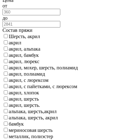
Цена
от
до
Состав пряжи
Шерсть, акрил
акрил
акрил, альпака
акрил, бамбук
акрил, люрекс
акрил, мохер, шерсть, полиамид
акрил, полиамид
акрил, с люрексом
акрил, с пайетками, с люрексом
акрил, хлопок
акрил, шерсть
акрил, шерсть.
альпака, шерсть,акрил
альпака, шерсть, акрил
бамбук
мериносовая шерсть
металлик, полиэстер