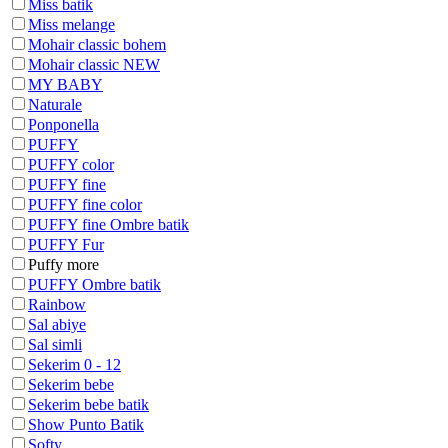
Miss batik
Miss melange
Mohair classic bohem
Mohair classic NEW
MY BABY
Naturale
Ponponella
PUFFY
PUFFY color
PUFFY fine
PUFFY fine color
PUFFY fine Ombre batik
PUFFY Fur
Puffy more
PUFFY Ombre batik
Rainbow
Sal abiye
Sal simli
Sekerim 0 - 12
Sekerim bebe
Sekerim bebe batik
Show Punto Batik
Softy