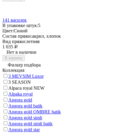
141 василек
В упаковке штук:
5
Цвет:
Синий
Состав пряжи:
акрил, хлопок
Вид пряжи:
летняя
1 035
Р
Нет в наличии
В корзину
Фильтр подбора
Коллекция
3 MEVSIM Luxor
3 SEASON
Alpaca royal NEW
Alpaka royal
Angora gold
Angora gold batik
Angora gold OMBRE batik
Angora gold simli
Angora gold simli batik
Angora gold star