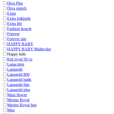
Diva Plus
Diva stretch
Extra
Extra folklorik
Extra life
Fashion boucle
Forever
Forever sim
HAPPY BABY
HAPPY BABY Multicolor
Happy kids
Kid royal 50 гр
Lanacoton
Lanagold
Lanagold 800
Lanagold batik
Lanagold fine
Lanagold plus
Maxi flower
Merino Royal
Merino Royal fine
Miss