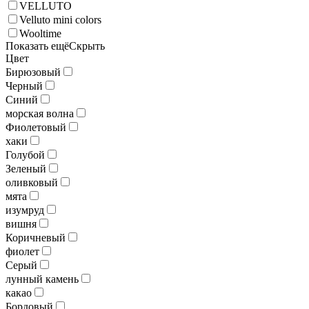
VELLUTO
Velluto mini colors
Wooltime
Показать ещё
Скрыть
Цвет
Бирюзовый
Черный
Синий
морская волна
Фиолетовый
хаки
Голубой
Зеленый
оливковый
мята
изумруд
вишня
Коричневый
фиолет
Серый
лунный камень
какао
Бордовый