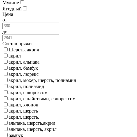
Мулине
Ягодный
Цена
от
до
Состав пряжи
Шерсть, акрил
акрил
акрил, альпака
акрил, бамбук
акрил, люрекс
акрил, мохер, шерсть, полиамид
акрил, полиамид
акрил, с люрексом
акрил, с пайетками, с люрексом
акрил, хлопок
акрил, шерсть
акрил, шерсть.
альпака, шерсть,акрил
альпака, шерсть, акрил
бамбук