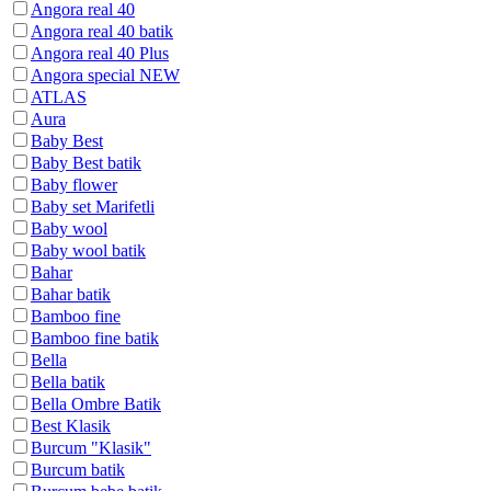
Angora real 40
Angora real 40 batik
Angora real 40 Plus
Angora special NEW
ATLAS
Aura
Baby Best
Baby Best batik
Baby flower
Baby set Marifetli
Baby wool
Baby wool batik
Bahar
Bahar batik
Bamboo fine
Bamboo fine batik
Bella
Bella batik
Bella Ombre Batik
Best Klasik
Burcum "Klasik"
Burcum batik