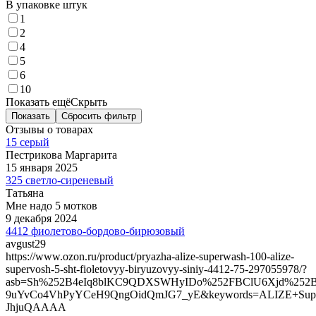
В упаковке штук
1
2
4
5
6
10
Показать ещё
Скрыть
Показать
Сбросить фильтр
Отзывы о товарах
15 серый
Пестрикова Маргарита
15 января 2025
325 светло-сиреневый
Татьяна
Мне надо 5 мотков
9 декабря 2024
4412 фиолетово-бордово-бирюзовый
avgust29
https://www.ozon.ru/product/pryazha-alize-superwash-100-alize-
supervosh-5-sht-fioletovyy-biryuzovyy-siniy-4412-75-297055978/?
asb=Sh%252B4eIq8blKC9QDXSWHyIDo%252FBClU6Xjd%252
9uYvCo4VhPyYCeH9QngOidQmJG7_yE&keywords=ALIZE+Supe
JhjuQAAAA