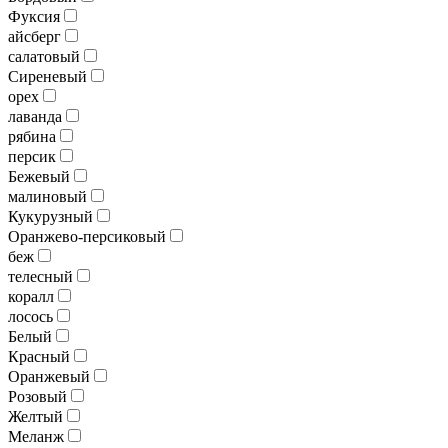
Фуксия
айсберг
салатовый
Сиреневый
орех
лаванда
рябина
персик
Бежевый
малиновый
Кукурузный
Оранжево-персиковый
беж
телесный
коралл
лосось
Белый
Красный
Оранжевый
Розовый
Желтый
Меланж