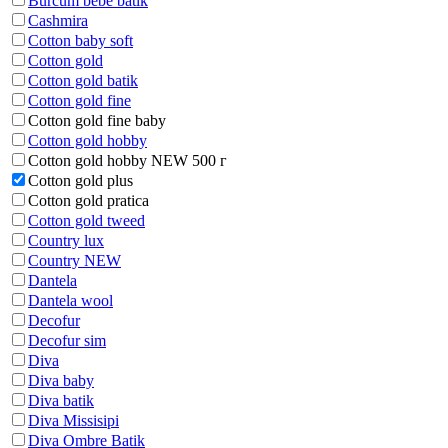
Burcum bebe batik
Cashmira
Cotton baby soft
Cotton gold
Cotton gold batik
Cotton gold fine
Cotton gold fine baby
Cotton gold hobby
Cotton gold hobby NEW 500 г
Cotton gold plus
Cotton gold pratica
Cotton gold tweed
Country lux
Country NEW
Dantela
Dantela wool
Decofur
Decofur sim
Diva
Diva baby
Diva batik
Diva Missisipi
Diva Ombre Batik