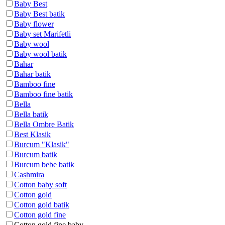
Baby Best
Baby Best batik
Baby flower
Baby set Marifetli
Baby wool
Baby wool batik
Bahar
Bahar batik
Bamboo fine
Bamboo fine batik
Bella
Bella batik
Bella Ombre Batik
Best Klasik
Burcum "Klasik"
Burcum batik
Burcum bebe batik
Cashmira
Cotton baby soft
Cotton gold
Cotton gold batik
Cotton gold fine
Cotton gold fine baby