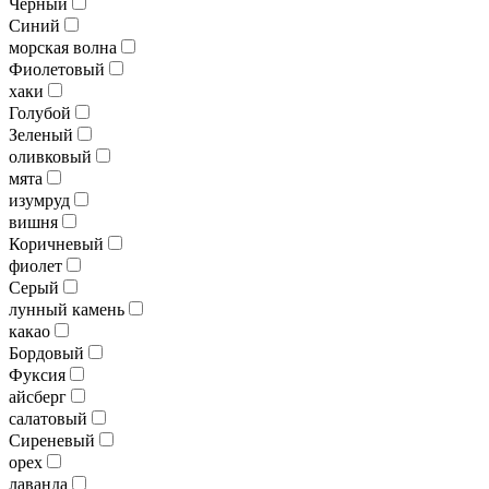
Черный
Синий
морская волна
Фиолетовый
хаки
Голубой
Зеленый
оливковый
мята
изумруд
вишня
Коричневый
фиолет
Серый
лунный камень
какао
Бордовый
Фуксия
айсберг
салатовый
Сиреневый
орех
лаванда