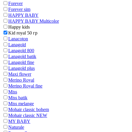
Forever
Forever sim
HAPPY BABY
HAPPY BABY Multicolor
Happy kids
Kid royal 50 гр
Lanacoton
Lanagold
Lanagold 800
Lanagold batik
Lanagold fine
Lanagold plus
Maxi flower
Merino Royal
Merino Royal fine
Miss
Miss batik
Miss melange
Mohair classic bohem
Mohair classic NEW
MY BABY
Naturale