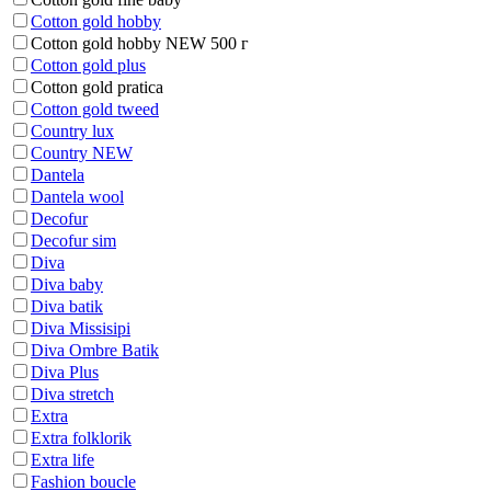
Cotton gold hobby
Cotton gold hobby NEW 500 г
Cotton gold plus
Cotton gold pratica
Cotton gold tweed
Country lux
Country NEW
Dantela
Dantela wool
Decofur
Decofur sim
Diva
Diva baby
Diva batik
Diva Missisipi
Diva Ombre Batik
Diva Plus
Diva stretch
Extra
Extra folklorik
Extra life
Fashion boucle