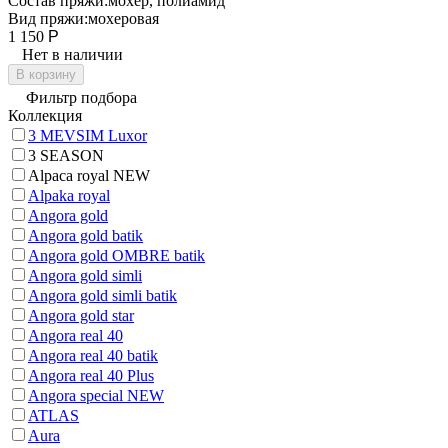
Состав пряжи:
мохер, полиамид
Вид пряжи:
мохеровая
1 150
Р
Нет в наличии
В корзину
Фильтр подбора
Коллекция
3 MEVSIM Luxor
3 SEASON
Alpaca royal NEW
Alpaka royal
Angora gold
Angora gold batik
Angora gold OMBRE batik
Angora gold simli
Angora gold simli batik
Angora gold star
Angora real 40
Angora real 40 batik
Angora real 40 Plus
Angora special NEW
ATLAS
Aura