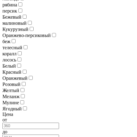
рябина
персик
Бежевый
малиновый
Кукурузный
Оранжево-персиковый
беж
телесный
коралл
лосось
Белый
Красный
Оранжевый
Розовый
Желтый
Меланж
Мулине
Ягодный
Цена
от
до