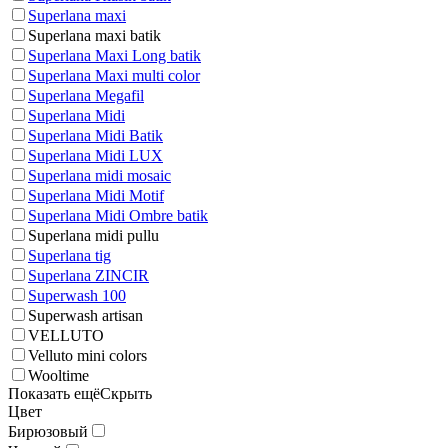
Superlana maxi
Superlana maxi batik
Superlana Maxi Long batik
Superlana Maxi multi color
Superlana Megafil
Superlana Midi
Superlana Midi Batik
Superlana Midi LUX
Superlana midi mosaic
Superlana Midi Motif
Superlana Midi Ombre batik
Superlana midi pullu
Superlana tig
Superlana ZINCIR
Superwash 100
Superwash artisan
VELLUTO
Velluto mini colors
Wooltime
Показать ещё
Скрыть
Цвет
Бирюзовый