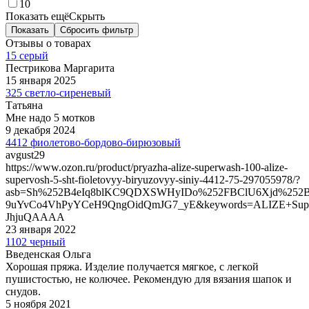
10
Показать ещё
Скрыть
Показать
Сбросить фильтр
Отзывы о товарах
15 серый
Пестрикова Маргарита
15 января 2025
325 светло-сиреневый
Татьяна
Мне надо 5 мотков
9 декабря 2024
4412 фиолетово-бордово-бирюзовый
avgust29
https://www.ozon.ru/product/pryazha-alize-superwash-100-alize-
supervosh-5-sht-fioletovyy-biryuzovyy-siniy-4412-75-297055978/?
asb=Sh%252B4eIq8blKC9QDXSWHyIDo%252FBClU6Xjd%252
9uYvCo4VhPyYCeH9QngOidQmJG7_yE&keywords=ALIZE+Supe
JhjuQAAAA
23 января 2022
1102 черный
Введенская Ольга
Хорошая пряжа. Изделие получается мягкое, с легкой
пушистостью, не колючее. Рекомендую для вязания шапок и
снудов.
5 ноября 2021