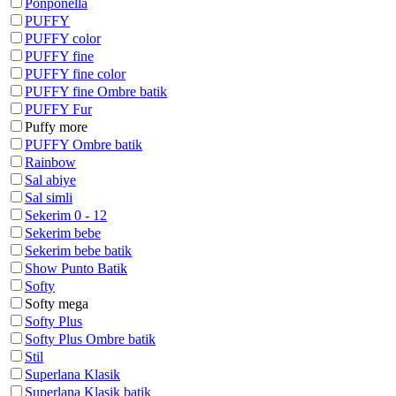
Ponponella
PUFFY
PUFFY color
PUFFY fine
PUFFY fine color
PUFFY fine Ombre batik
PUFFY Fur
Puffy more
PUFFY Ombre batik
Rainbow
Sal abiye
Sal simli
Sekerim 0 - 12
Sekerim bebe
Sekerim bebe batik
Show Punto Batik
Softy
Softy mega
Softy Plus
Softy Plus Ombre batik
Stil
Superlana Klasik
Superlana Klasik batik