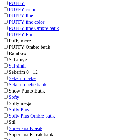
PUFFY
PUFFY color
PUFFY fine
PUFFY fine color
PUFFY fine Ombre batik
PUFFY Fur
Puffy more
PUFFY Ombre batik
Rainbow
Sal abiye
Sal simli
Sekerim 0 - 12
Sekerim bebe
Sekerim bebe batik
Show Punto Batik
Softy
Softy mega
Softy Plus
Softy Plus Ombre batik
Stil
Superlana Klasik
Superlana Klasik batik