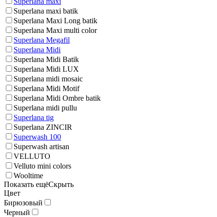
Superlana maxi
Superlana maxi batik
Superlana Maxi Long batik
Superlana Maxi multi color
Superlana Megafil
Superlana Midi
Superlana Midi Batik
Superlana Midi LUX
Superlana midi mosaic
Superlana Midi Motif
Superlana Midi Ombre batik
Superlana midi pullu
Superlana tig
Superlana ZINCIR
Superwash 100
Superwash artisan
VELLUTO
Velluto mini colors
Wooltime
Показать ещё
Скрыть
Цвет
Бирюзовый
Черный