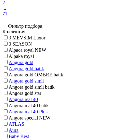
2
...
71
Фильтр подбора
Коллекция
3 MEVSIM Luxor
3 SEASON
Alpaca royal NEW
Alpaka royal
Angora gold
Angora gold batik
Angora gold OMBRE batik
Angora gold simli
Angora gold simli batik
Angora gold star
Angora real 40
Angora real 40 batik
Angora real 40 Plus
Angora special NEW
ATLAS
Aura
Baby Best