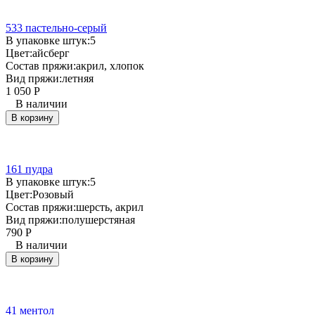
533 пастельно-серый
В упаковке штук:
5
Цвет:
айсберг
Состав пряжи:
акрил, хлопок
Вид пряжи:
летняя
1 050
Р
В наличии
В корзину
161 пудра
В упаковке штук:
5
Цвет:
Розовый
Состав пряжи:
шерсть, акрил
Вид пряжи:
полушерстяная
790
Р
В наличии
В корзину
41 ментол