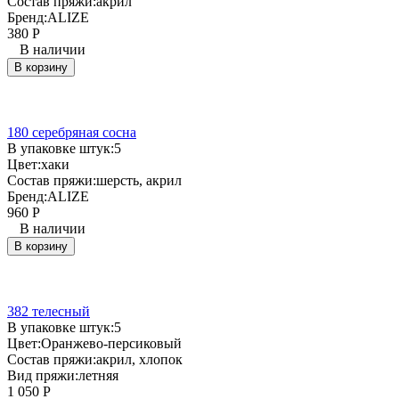
Состав пряжи:
акрил
Бренд:
ALIZE
380
Р
В наличии
В корзину
180 серебряная сосна
В упаковке штук:
5
Цвет:
хаки
Состав пряжи:
шерсть, акрил
Бренд:
ALIZE
960
Р
В наличии
В корзину
382 телесный
В упаковке штук:
5
Цвет:
Оранжево-персиковый
Состав пряжи:
акрил, хлопок
Вид пряжи:
летняя
1 050
Р