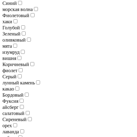
Синий
морская волна
Фиолетовый
хаки
Голубой
Зеленый
оливковый
мята
изумруд
вишня
Коричневый
фиолет
Серый
лунный камень
какао
Бордовый
Фуксия
айсберг
салатовый
Сиреневый
орех
лаванда