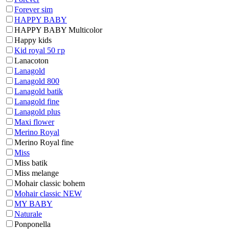
Forever sim
HAPPY BABY
HAPPY BABY Multicolor
Happy kids
Kid royal 50 гр
Lanacoton
Lanagold
Lanagold 800
Lanagold batik
Lanagold fine
Lanagold plus
Maxi flower
Merino Royal
Merino Royal fine
Miss
Miss batik
Miss melange
Mohair classic bohem
Mohair classic NEW
MY BABY
Naturale
Ponponella