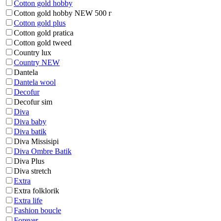
Cotton gold hobby
Cotton gold hobby NEW 500 г
Cotton gold plus
Cotton gold pratica
Cotton gold tweed
Country lux
Country NEW
Dantela
Dantela wool
Decofur
Decofur sim
Diva
Diva baby
Diva batik
Diva Missisipi
Diva Ombre Batik
Diva Plus
Diva stretch
Extra
Extra folklorik
Extra life
Fashion boucle
Forever