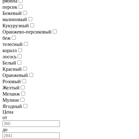
рябина
персик
Бежевый
малиновый
Кукурузный
Оранжево-персиковый
беж
телесный
коралл
лосось
Белый
Красный
Оранжевый
Розовый
Желтый
Меланж
Мулине
Ягодный
Цена
от
до