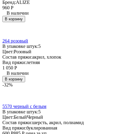
Бренд:
ALIZE
960
Р
В наличии
В корзину
264 розовый
В упаковке штук:
5
Цвет:
Розовый
Состав пряжи:
акрил, хлопок
Вид пряжи:
летняя
1 050
Р
В наличии
В корзину
-32%
5570 черный с белым
В упаковке штук:
5
Цвет:
Белый
Черный
Состав пряжи:
шерсть, акрил, полиамид
Вид пряжи:
буклированная
600
Р
885
Р
цена за уп.