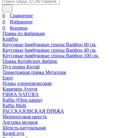
0
Сравнение
0
Избранное
0
Корзина
Пряжа по фабрикам
KnitPro
Круговые бамбуковые спицы Bamboo 60 см.
Круговые бамбуковые спицы Bamboo 40 см.
Круговые бамбуковые спицы Bamboo 100 см.
Пряжа Китайских фабрик
Пух норки Китай
Трикотажная пряжа Металлик
Енот
Норка длинноворсовая
Кашемир Аурум
FIBRA NATURA
Raffia (Fibra natura)
Raffia Multi
РАССКАЗОВСКАЯ ПРЯЖА
Мериносовая шерсть
Ангорка меланж
Шерсть натуральная
Козий пух