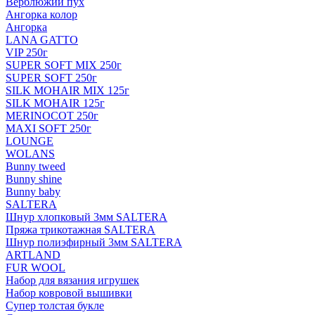
Верблюжий пух
Ангорка колор
Ангорка
LANA GATTO
VIP 250г
SUPER SOFT MIX 250г
SUPER SOFT 250г
SILK MOHAIR MIX 125г
SILK MOHAIR 125г
MERINOCOT 250г
MAXI SOFT 250г
LOUNGE
WOLANS
Bunny tweed
Bunny shine
Bunny baby
SALTERA
Шнур хлопковый 3мм SALTERA
Пряжа трикотажная SALTERA
Шнур полиэфирный 3мм SALTERA
ARTLAND
FUR WOOL
Набор для вязания игрушек
Набор ковровой вышивки
Супер толстая букле