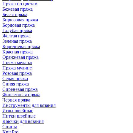
Пряжа по цветам
Бежевая пряжа
Белая пряжа
Бирюзовая пряжа
Бордовая пряжа
Голубая пряжа
Желтая пряжа
Зеленая пряжа
Коричневая пряжа
Красная пряжа
Оранжевая пряжа
Пряжа меланж
Пряжа мулине
Розовая пряжа
Серая пряжа
Синяя пряжа
Сиреневая пряжа
Фиолетовая пряжа
Черная пряжа
Инструменты для вязания
Иглы швейные
Нитки швейные
Крючки для вязания
Спицы
Knit Pro