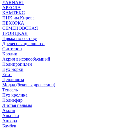
YARNART
АРЕОЛА
КАМТЕКС
ПНК им.Кирова
ПЕХОРКА
СЕМЕНОВСКАЯ
ТРОИЦКАЯ
Пряжа по составу
Древесная целлюлоза
Синтепон
Кролик
Акрил высокообъемный
Полипропилен
Пух норки
Енот
Целлюлоза
Модал (буковая древесина)
Тенсель
Пух кролика
Полиэфир
Листья пальмы
Акрил
Альпака
Ангора
Бамбук