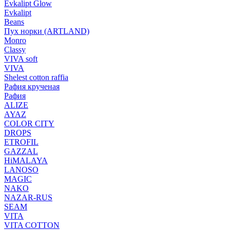
Evkalipt Glow
Evkalipt
Beans
Пух норки (ARTLAND)
Monro
Classy
VIVA soft
VIVA
Shelest cotton raffia
Рафия крученая
Рафия
ALIZE
AYAZ
COLOR CITY
DROPS
ETROFIL
GAZZAL
HiMALAYA
LANOSO
MAGIC
NAKO
NAZAR-RUS
SEAM
VITA
VITA COTTON