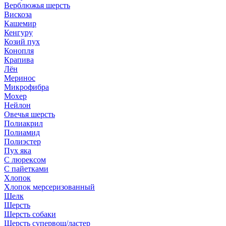
Верблюжья шерсть
Вискоза
Кашемир
Кенгуру
Козий пух
Конопля
Крапива
Лён
Меринос
Микрофибра
Мохер
Нейлон
Овечья шерсть
Полиакрил
Полиамид
Полиэстер
Пух яка
С люрексом
С пайетками
Хлопок
Хлопок мерсеризованный
Шелк
Шерсть
Шерсть собаки
Шерсть супервош/ластер