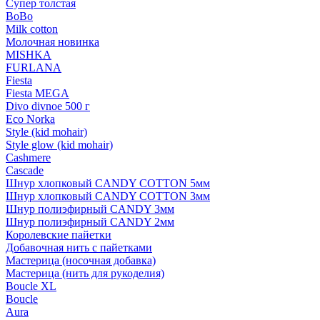
Супер толстая
BoBo
Milk cotton
Молочная новинка
MISHKA
FURLANA
Fiesta
Fiesta MEGA
Divo divnoe 500 г
Eco Norka
Style (kid mohair)
Style glow (kid mohair)
Cashmere
Cascade
Шнур хлопковый CANDY COTTON 5мм
Шнур хлопковый CANDY COTTON 3мм
Шнур полиэфирный CANDY 3мм
Шнур полиэфирный CANDY 2мм
Королевские пайетки
Добавочная нить с пайетками
Мастерица (носочная добавка)
Мастерица (нить для рукоделия)
Boucle XL
Boucle
Aura