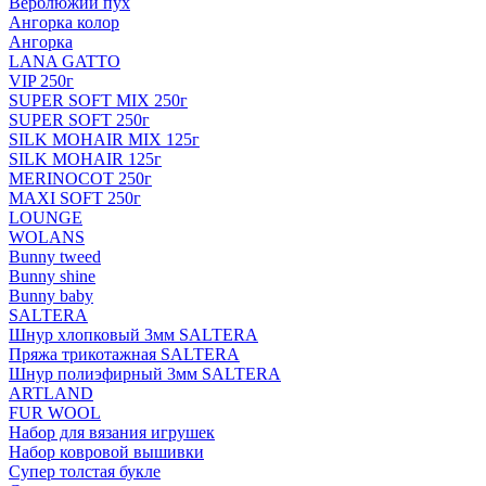
Верблюжий пух
Ангорка колор
Ангорка
LANA GATTO
VIP 250г
SUPER SOFT MIX 250г
SUPER SOFT 250г
SILK MOHAIR MIX 125г
SILK MOHAIR 125г
MERINOCOT 250г
MAXI SOFT 250г
LOUNGE
WOLANS
Bunny tweed
Bunny shine
Bunny baby
SALTERA
Шнур хлопковый 3мм SALTERA
Пряжа трикотажная SALTERA
Шнур полиэфирный 3мм SALTERA
ARTLAND
FUR WOOL
Набор для вязания игрушек
Набор ковровой вышивки
Супер толстая букле