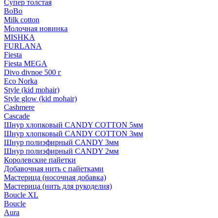
Супер толстая
BoBo
Milk cotton
Молочная новинка
MISHKA
FURLANA
Fiesta
Fiesta MEGA
Divo divnoe 500 г
Eco Norka
Style (kid mohair)
Style glow (kid mohair)
Cashmere
Cascade
Шнур хлопковый CANDY COTTON 5мм
Шнур хлопковый CANDY COTTON 3мм
Шнур полиэфирный CANDY 3мм
Шнур полиэфирный CANDY 2мм
Королевские пайетки
Добавочная нить с пайетками
Мастерица (носочная добавка)
Мастерица (нить для рукоделия)
Boucle XL
Boucle
Aura