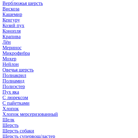
Верблюжья шерсть
Вискоза
Кашемир
Кенгуру
Козий пух
Конопля
Крапива
Лён
Меринос
Микрофибра
Мохер
Нейлон
Овечья шерсть
Полиакрил
Полиамид
Полиэстер
Пух яка
С люрексом
С пайетками
Хлопок
Хлопок мерсеризованный
Шелк
Шерсть
Шерсть собаки
Шерсть супервош/ластер