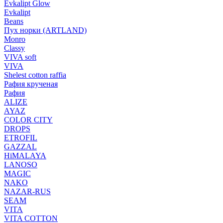
Evkalipt Glow
Evkalipt
Beans
Пух норки (ARTLAND)
Monro
Classy
VIVA soft
VIVA
Shelest cotton raffia
Рафия крученая
Рафия
ALIZE
AYAZ
COLOR CITY
DROPS
ETROFIL
GAZZAL
HiMALAYA
LANOSO
MAGIC
NAKO
NAZAR-RUS
SEAM
VITA
VITA COTTON