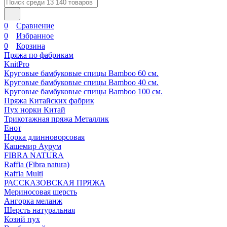
0
Сравнение
0
Избранное
0
Корзина
Пряжа по фабрикам
KnitPro
Круговые бамбуковые спицы Bamboo 60 см.
Круговые бамбуковые спицы Bamboo 40 см.
Круговые бамбуковые спицы Bamboo 100 см.
Пряжа Китайских фабрик
Пух норки Китай
Трикотажная пряжа Металлик
Енот
Норка длинноворсовая
Кашемир Аурум
FIBRA NATURA
Raffia (Fibra natura)
Raffia Multi
РАССКАЗОВСКАЯ ПРЯЖА
Мериносовая шерсть
Ангорка меланж
Шерсть натуральная
Козий пух