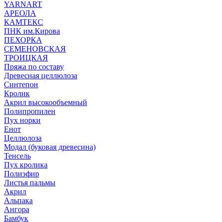
YARNART
АРЕОЛА
КАМТЕКС
ПНК им.Кирова
ПЕХОРКА
СЕМЕНОВСКАЯ
ТРОИЦКАЯ
Пряжа по составу
Древесная целлюлоза
Синтепон
Кролик
Акрил высокообъемный
Полипропилен
Пух норки
Енот
Целлюлоза
Модал (буковая древесина)
Тенсель
Пух кролика
Полиэфир
Листья пальмы
Акрил
Альпака
Ангора
Бамбук