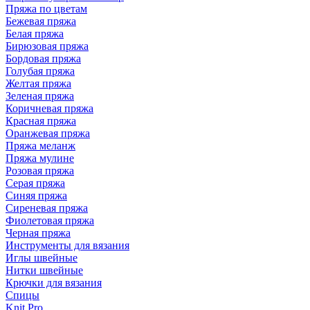
Пряжа по цветам
Бежевая пряжа
Белая пряжа
Бирюзовая пряжа
Бордовая пряжа
Голубая пряжа
Желтая пряжа
Зеленая пряжа
Коричневая пряжа
Красная пряжа
Оранжевая пряжа
Пряжа меланж
Пряжа мулине
Розовая пряжа
Серая пряжа
Синяя пряжа
Сиреневая пряжа
Фиолетовая пряжа
Черная пряжа
Инструменты для вязания
Иглы швейные
Нитки швейные
Крючки для вязания
Спицы
Knit Pro