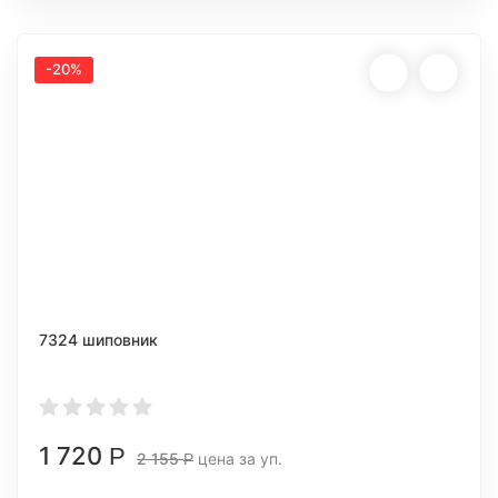
-20%
7324 шиповник
1 720
Р
2 155
цена за уп.
Р