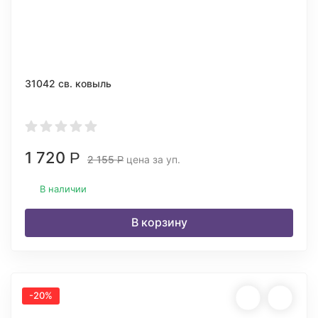
31042 св. ковыль
1 720
Р
2 155
цена за уп.
Р
В наличии
В корзину
-20%