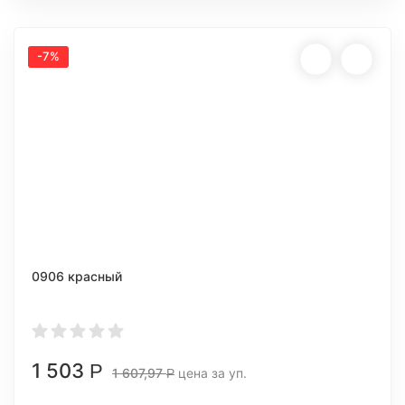
-7%
0906 красный
1 503
Р
1 607,97
цена за уп.
Р