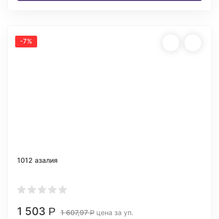
-7%
1012 азалия
1 503
Р
1 607,97
цена за уп.
Р