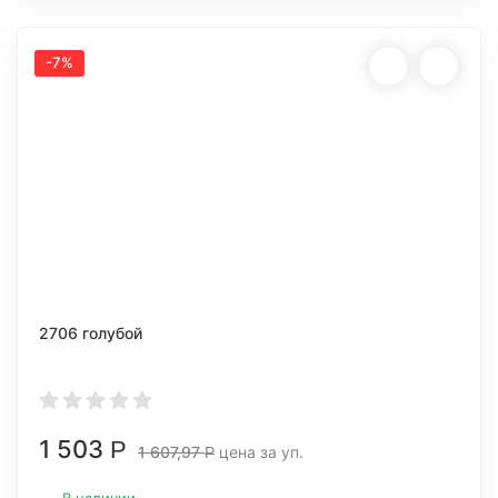
-7%
2706 голубой
1 503
Р
1 607,97
цена за уп.
Р