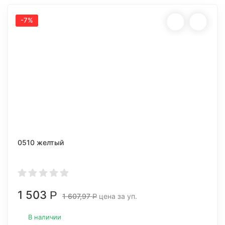
-7%
0510 желтый
1 503
Р
1 607,97
цена за уп.
Р
В наличии