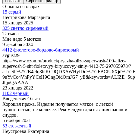
Показать
Сбросить фильтр
Отзывы о товарах
15 серый
Пестрикова Маргарита
15 января 2025
325 светло-сиреневый
Татьяна
Мне надо 5 мотков
9 декабря 2024
4412 фиолетово-бордово-бирюзовый
avgust29
https://www.ozon.ru/product/pryazha-alize-superwash-100-alize-
supervosh-5-sht-fioletovyy-biryuzovyy-siniy-4412-75-297055978/?
asb=Sh%252B4eIq8blKC9QDXSWHyIDo%252FBClU6Xjd%252
9uYvCo4VhPyYCeH9QngOidQmJG7_yE&keywords=ALIZE+Supe
JhjuQAAAA
23 января 2022
1102 черный
Введенская Ольга
Хорошая пряжа. Изделие получается мягкое, с легкой
пушистостью, не колючее. Рекомендую для вязания шапок и
снудов.
5 ноября 2021
53 св. желтый
Неустроева Екатерина