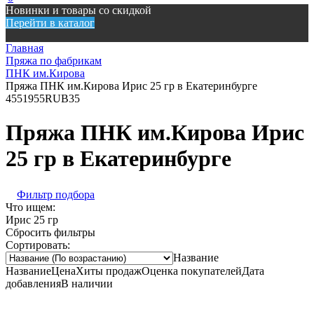
Новинки и товары со скидкой
Перейти в каталог
Главная
Пряжа по фабрикам
ПНК им.Кирова
Пряжа ПНК им.Кирова Ирис 25 гр в Екатеринбурге
455
1955
RUB
35
Пряжа ПНК им.Кирова Ирис
25 гр в Екатеринбурге
Фильтр подбора
Что ищем:
Ирис 25 гр
Сбросить фильтры
Сортировать:
Название
Название
Цена
Хиты продаж
Оценка покупателей
Дата
добавления
В наличии