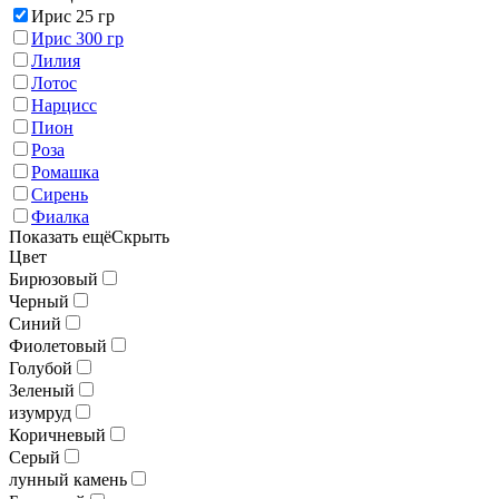
Ирис 25 гр
Ирис 300 гр
Лилия
Лотос
Нарцисс
Пион
Роза
Ромашка
Сирень
Фиалка
Показать ещё
Скрыть
Цвет
Бирюзовый
Черный
Синий
Фиолетовый
Голубой
Зеленый
изумруд
Коричневый
Серый
лунный камень