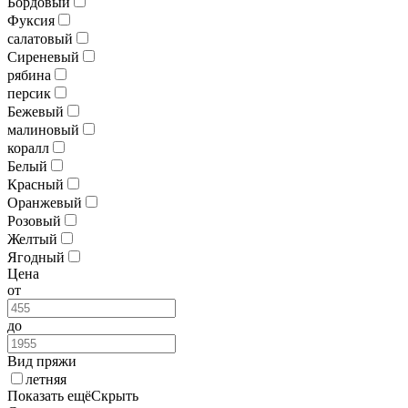
Бордовый
Фуксия
салатовый
Сиреневый
рябина
персик
Бежевый
малиновый
коралл
Белый
Красный
Оранжевый
Розовый
Желтый
Ягодный
Цена
от
до
Вид пряжи
летняя
Показать ещё
Скрыть