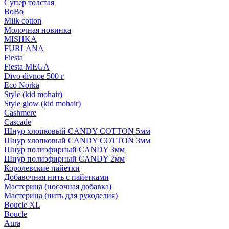
Супер толстая
BoBo
Milk cotton
Молочная новинка
MISHKA
FURLANA
Fiesta
Fiesta MEGA
Divo divnoe 500 г
Eco Norka
Style (kid mohair)
Style glow (kid mohair)
Cashmere
Cascade
Шнур хлопковый CANDY COTTON 5мм
Шнур хлопковый CANDY COTTON 3мм
Шнур полиэфирный CANDY 3мм
Шнур полиэфирный CANDY 2мм
Королевские пайетки
Добавочная нить с пайетками
Мастерица (носочная добавка)
Мастерица (нить для рукоделия)
Boucle XL
Boucle
Aura