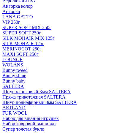
Верблюжий пух
Ангорка колор
Ангорка
LANA GATTO
VIP 250г
SUPER SOFT MIX 250г
SUPER SOFT 250г
SILK MOHAIR MIX 125г
SILK MOHAIR 125г
MERINOCOT 250г
MAXI SOFT 250г
LOUNGE
WOLANS
Bunny tweed
Bunny shine
Bunny baby
SALTERA
Шнур хлопковый 3мм SALTERA
Пряжа трикотажная SALTERA
Шнур полиэфирный 3мм SALTERA
ARTLAND
FUR WOOL
Набор для вязания игрушек
Набор ковровой вышивки
Супер толстая букле