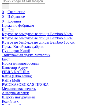
0
Сравнение
0
Избранное
0
Корзина
Пряжа по фабрикам
KnitPro
Круговые бамбуковые спицы Bamboo 60 см.
Круговые бамбуковые спицы Bamboo 40 см.
Круговые бамбуковые спицы Bamboo 100 см.
Пряжа Китайских фабрик
Пух норки Китай
Трикотажная пряжа Металлик
Енот
Норка длинноворсовая
Кашемир Аурум
FIBRA NATURA
Raffia (Fibra natura)
Raffia Multi
РАССКАЗОВСКАЯ ПРЯЖА
Мериносовая шерсть
Ангорка меланж
Шерсть натуральная
Козий пух