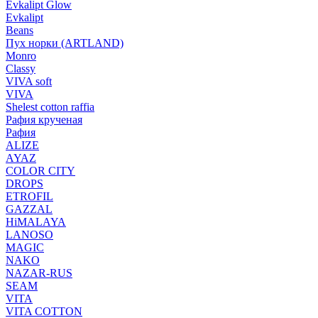
Evkalipt Glow
Evkalipt
Beans
Пух норки (ARTLAND)
Monro
Classy
VIVA soft
VIVA
Shelest cotton raffia
Рафия крученая
Рафия
ALIZE
AYAZ
COLOR CITY
DROPS
ETROFIL
GAZZAL
HiMALAYA
LANOSO
MAGIC
NAKO
NAZAR-RUS
SEAM
VITA
VITA COTTON