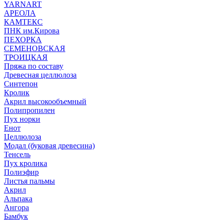
YARNART
АРЕОЛА
КАМТЕКС
ПНК им.Кирова
ПЕХОРКА
СЕМЕНОВСКАЯ
ТРОИЦКАЯ
Пряжа по составу
Древесная целлюлоза
Синтепон
Кролик
Акрил высокообъемный
Полипропилен
Пух норки
Енот
Целлюлоза
Модал (буковая древесина)
Тенсель
Пух кролика
Полиэфир
Листья пальмы
Акрил
Альпака
Ангора
Бамбук