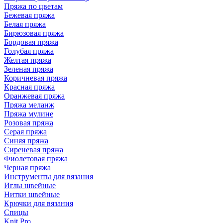
Пряжа по цветам
Бежевая пряжа
Белая пряжа
Бирюзовая пряжа
Бордовая пряжа
Голубая пряжа
Желтая пряжа
Зеленая пряжа
Коричневая пряжа
Красная пряжа
Оранжевая пряжа
Пряжа меланж
Пряжа мулине
Розовая пряжа
Серая пряжа
Синяя пряжа
Сиреневая пряжа
Фиолетовая пряжа
Черная пряжа
Инструменты для вязания
Иглы швейные
Нитки швейные
Крючки для вязания
Спицы
Knit Pro