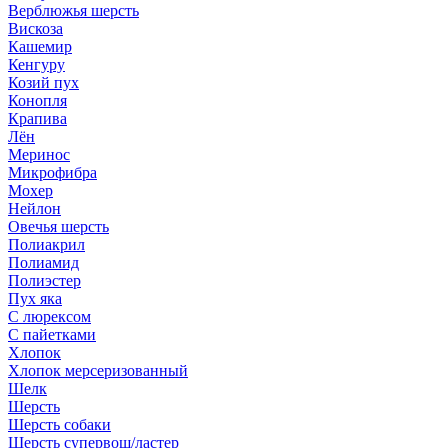
Верблюжья шерсть
Вискоза
Кашемир
Кенгуру
Козий пух
Конопля
Крапива
Лён
Меринос
Микрофибра
Мохер
Нейлон
Овечья шерсть
Полиакрил
Полиамид
Полиэстер
Пух яка
С люрексом
С пайетками
Хлопок
Хлопок мерсеризованный
Шелк
Шерсть
Шерсть собаки
Шерсть супервош/ластер