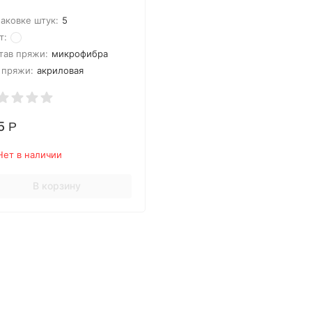
паковке штук:
5
т:
тав пряжи:
микрофибра
 пряжи:
акриловая
5
Р
Нет в наличии
В корзину