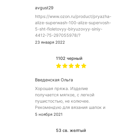
avgust29
https://www.ozon.ru/product/pryazha-
alize-superwash-100-alize-supervosh-
5-sht-fioletovyy-biryuzovyy-siniy-
4412-75-297055978/?
asb=Sh%252B4eIq8blKC9QDXSWHyIDo%252FBC
23 января 2022
9uYvCo4VhPyYCeH9QngOidQmJG7_yE&keywords
JhjuQAAAA
1102 черный
Введенская Ольга
Хорошая пряжа. Изделие
получается мягкое, с легкой
пушистостью, не колючее.
Рекомендую для вязания шапок и
снудов.
5 ноября 2021
53 св. желтый