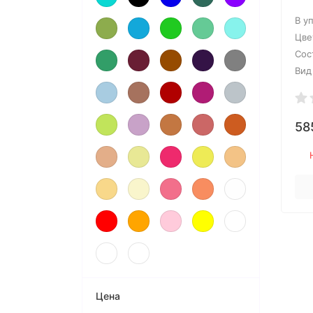
В у
Цве
Сос
Вид
58
Цена