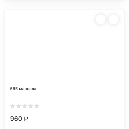
565 марсала
960
Р