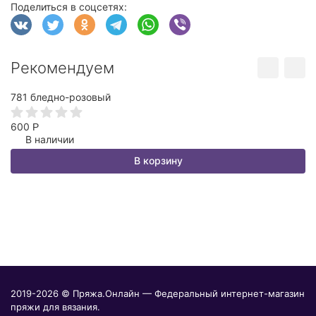
Поделиться в соцсетях:
Рекомендуем
781 бледно-розовый
Х
1
600
Р
В наличии
7
В корзину
2019-2026 © Пряжа.Онлайн — Федеральный интернет-магазин
пряжи для вязания.