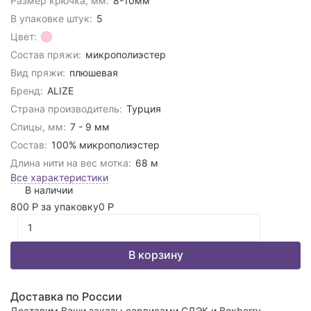
Размер крючка, мм:
8-10мм
В упаковке штук:
5
Цвет:
Состав пряжи:
микрополиэстер
Вид пряжи:
плюшевая
Бренд:
ALIZE
Страна производитель:
Турция
Спицы, мм:
7 - 9 мм
Состав:
100% микрополиэстер
Длина нити на вес мотка:
68 м
Все характеристики
В наличии
800
за упаковку
0
Р
Р
В корзину
Доставка по России
Доставим Ваши заказы сервисами СДЭК и Boxberry