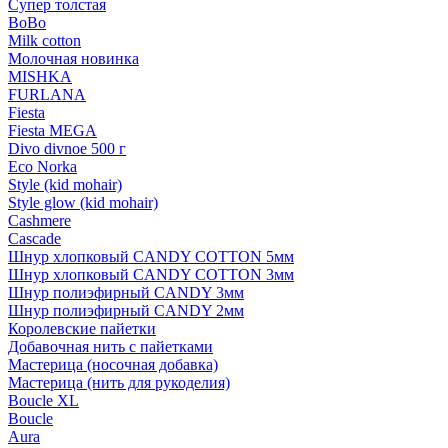
Супер толстая
BoBo
Milk cotton
Молочная новинка
MISHKA
FURLANA
Fiesta
Fiesta MEGA
Divo divnoe 500 г
Eco Norka
Style (kid mohair)
Style glow (kid mohair)
Cashmere
Cascade
Шнур хлопковый CANDY COTTON 5мм
Шнур хлопковый CANDY COTTON 3мм
Шнур полиэфирный CANDY 3мм
Шнур полиэфирный CANDY 2мм
Королевские пайетки
Добавочная нить с пайетками
Мастерица (носочная добавка)
Мастерица (нить для рукоделия)
Boucle XL
Boucle
Aura