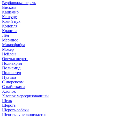
Верблюжья шерсть
Вискоза
Кашемир
Кенгуру
Козий пух
Конопля
Крапива
Лён
Меринос
Микрофибра
Мохер
Нейлон
Овечья шерсть
Полиакрил
Полиамид
Полиэстер
Пух яка
С люрексом
С пайетками
Хлопок
Хлопок мерсеризованный
Шелк
Шерсть
Шерсть собаки
Шерсть супервош/ластер