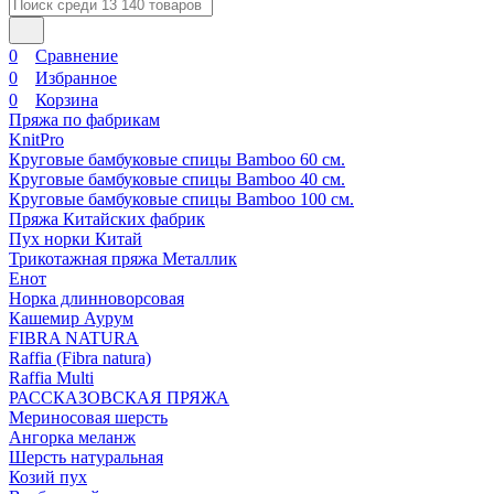
0
Сравнение
0
Избранное
0
Корзина
Пряжа по фабрикам
KnitPro
Круговые бамбуковые спицы Bamboo 60 см.
Круговые бамбуковые спицы Bamboo 40 см.
Круговые бамбуковые спицы Bamboo 100 см.
Пряжа Китайских фабрик
Пух норки Китай
Трикотажная пряжа Металлик
Енот
Норка длинноворсовая
Кашемир Аурум
FIBRA NATURA
Raffia (Fibra natura)
Raffia Multi
РАССКАЗОВСКАЯ ПРЯЖА
Мериносовая шерсть
Ангорка меланж
Шерсть натуральная
Козий пух