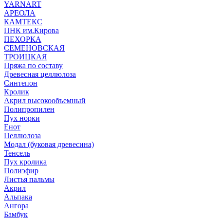
YARNART
АРЕОЛА
КАМТЕКС
ПНК им.Кирова
ПЕХОРКА
СЕМЕНОВСКАЯ
ТРОИЦКАЯ
Пряжа по составу
Древесная целлюлоза
Синтепон
Кролик
Акрил высокообъемный
Полипропилен
Пух норки
Енот
Целлюлоза
Модал (буковая древесина)
Тенсель
Пух кролика
Полиэфир
Листья пальмы
Акрил
Альпака
Ангора
Бамбук