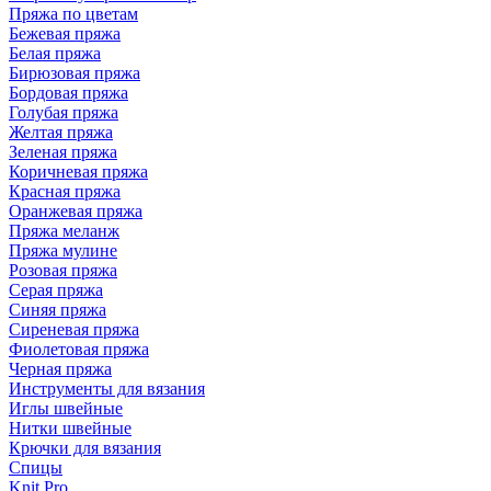
Пряжа по цветам
Бежевая пряжа
Белая пряжа
Бирюзовая пряжа
Бордовая пряжа
Голубая пряжа
Желтая пряжа
Зеленая пряжа
Коричневая пряжа
Красная пряжа
Оранжевая пряжа
Пряжа меланж
Пряжа мулине
Розовая пряжа
Серая пряжа
Синяя пряжа
Сиреневая пряжа
Фиолетовая пряжа
Черная пряжа
Инструменты для вязания
Иглы швейные
Нитки швейные
Крючки для вязания
Спицы
Knit Pro