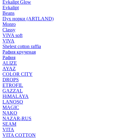
Evkalipt Glow
Evkalipt
Beans
Пух норки (ARTLAND)
Monro
Classy
VIVA soft
VIVA
Shelest cotton raffia
Рафия крученая
Рафия
ALIZE
AYAZ
COLOR CITY
DROPS
ETROFIL
GAZZAL
HiMALAYA
LANOSO
MAGIC
NAKO
NAZAR-RUS
SEAM
VITA
VITA COTTON