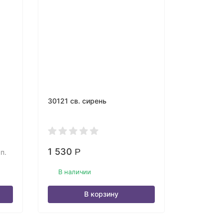
30121 св. сирень
8101 чёр
сирень
1 530
1 300
Р
Р
п.
В наличии
В нали
В корзину