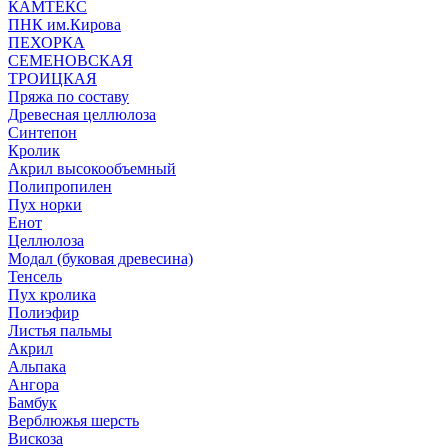
КАМТЕКС
ПНК им.Кирова
ПЕХОРКА
СЕМЕНОВСКАЯ
ТРОИЦКАЯ
Пряжа по составу
Древесная целлюлоза
Синтепон
Кролик
Акрил высокообъемный
Полипропилен
Пух норки
Енот
Целлюлоза
Модал (буковая древесина)
Тенсель
Пух кролика
Полиэфир
Листья пальмы
Акрил
Альпака
Ангора
Бамбук
Верблюжья шерсть
Вискоза