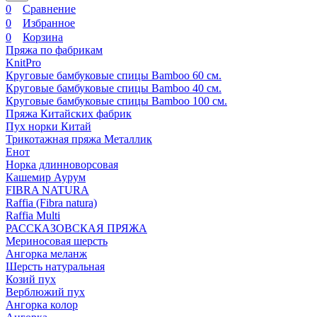
0
Сравнение
0
Избранное
0
Корзина
Пряжа по фабрикам
KnitPro
Круговые бамбуковые спицы Bamboo 60 см.
Круговые бамбуковые спицы Bamboo 40 см.
Круговые бамбуковые спицы Bamboo 100 см.
Пряжа Китайских фабрик
Пух норки Китай
Трикотажная пряжа Металлик
Енот
Норка длинноворсовая
Кашемир Аурум
FIBRA NATURA
Raffia (Fibra natura)
Raffia Multi
РАССКАЗОВСКАЯ ПРЯЖА
Мериносовая шерсть
Ангорка меланж
Шерсть натуральная
Козий пух
Верблюжий пух
Ангорка колор