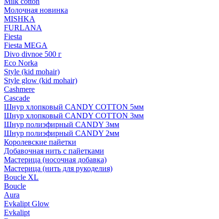
Milk cotton
Молочная новинка
MISHKA
FURLANA
Fiesta
Fiesta MEGA
Divo divnoe 500 г
Eco Norka
Style (kid mohair)
Style glow (kid mohair)
Cashmere
Cascade
Шнур хлопковый CANDY COTTON 5мм
Шнур хлопковый CANDY COTTON 3мм
Шнур полиэфирный CANDY 3мм
Шнур полиэфирный CANDY 2мм
Королевские пайетки
Добавочная нить с пайетками
Мастерица (носочная добавка)
Мастерица (нить для рукоделия)
Boucle XL
Boucle
Aura
Evkalipt Glow
Evkalipt