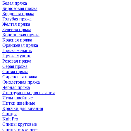
Белая пряжа
Бирюзовая пряжа
Бордовая пряжа
Голубая пряжа
Желтая пряжа
Зеленая пряжа
Коричневая пряжа
Красная пряжа
Оранжевая пряжа
Пряжа меланж
Пряжа мулине
Розовая пряжа
Серая пряжа
Синяя пряжа
Сиреневая пряжа
Фиолетовая пряжа
Черная пряжа
Инструменты для вязания
Иглы швейные
Нитки швейные
Крючки для вязания
Спицы
Knit Pro
Спицы круговые
Спицы носочные