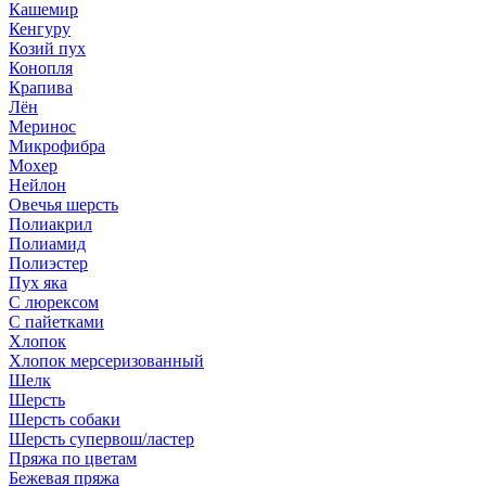
Кашемир
Кенгуру
Козий пух
Конопля
Крапива
Лён
Меринос
Микрофибра
Мохер
Нейлон
Овечья шерсть
Полиакрил
Полиамид
Полиэстер
Пух яка
С люрексом
С пайетками
Хлопок
Хлопок мерсеризованный
Шелк
Шерсть
Шерсть собаки
Шерсть супервош/ластер
Пряжа по цветам
Бежевая пряжа