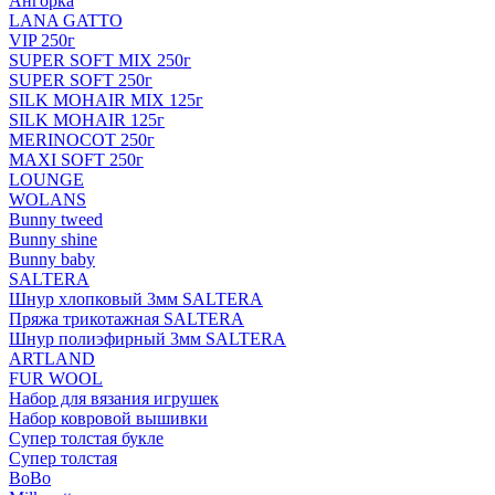
Ангорка
LANA GATTO
VIP 250г
SUPER SOFT MIX 250г
SUPER SOFT 250г
SILK MOHAIR MIX 125г
SILK MOHAIR 125г
MERINOCOT 250г
MAXI SOFT 250г
LOUNGE
WOLANS
Bunny tweed
Bunny shine
Bunny baby
SALTERA
Шнур хлопковый 3мм SALTERA
Пряжа трикотажная SALTERA
Шнур полиэфирный 3мм SALTERA
ARTLAND
FUR WOOL
Набор для вязания игрушек
Набор ковровой вышивки
Супер толстая букле
Супер толстая
BoBo