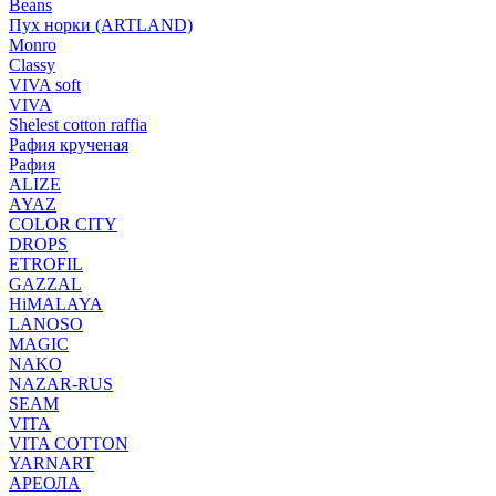
Beans
Пух норки (ARTLAND)
Monro
Classy
VIVA soft
VIVA
Shelest cotton raffia
Рафия крученая
Рафия
ALIZE
AYAZ
COLOR CITY
DROPS
ETROFIL
GAZZAL
HiMALAYA
LANOSO
MAGIC
NAKO
NAZAR-RUS
SEAM
VITA
VITA COTTON
YARNART
АРЕОЛА