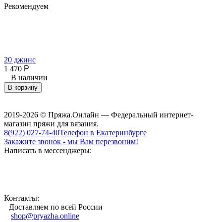
Рекомендуем
20 джинс
1 470
Р
В наличии
4
1
В корзину
2019-2026 © Пряжа.Онлайн — Федеральный интернет-
магазин пряжи для вязания.
8(922) 027-74-40
Телефон в Екатеринбурге
Закажите звонок - мы Вам перезвоним!
Написать в мессенджеры:
Контакты:
Доставляем по всей России
shop@pryazha.online