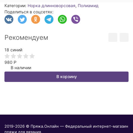
Категории:
Норка длинноворсовая
,
Полиамид
Поделиться в соцсетях:
Рекомендуем
18 синий
3
980
1
Р
В наличии
В корзину
2019-2026 © Пряжа.Онлайн — Федеральный интернет-магазин
пряжи для вязания.