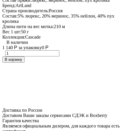
Состав пряжи:
люрекс, меринос, нейлон, пух кролика
Бренд:
ArtLand
Страна производитель:
Россия
Состав:
5% люрекс, 20% меринос, 35% нейлон, 40% пух
кролика
Длина нити на вес мотка:
210 м
Вес 1 шт:
50 г
Коллекция:
Cascade
В наличии
1 140
Р
за упаковку
0
Р
В корзину
Доставка по России
Доставим Ваши заказы сервисами СДЭК и Boxberry
Гарантия качества
Являемся официальным дилером, для каждого товара есть