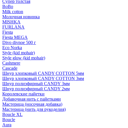
Супер толстая
BoBo
Milk cotton
Молочная новинка
MISHKA
FURLANA
Fiesta
Fiesta MEGA
Divo divnoe 500 г
Eco Norka
Style (kid mohair)
Style glow (kid mohair)
Cashmere
Cascade
Шнур хлопковый CANDY COTTON 5мм
Шнур хлопковый CANDY COTTON 3мм
Шнур полиэфирный CANDY 3мм
Шнур полиэфирный CANDY 2мм
Королевские пайетки
Добавочная нить с пайетками
Мастерица (носочная добавка)
Мастерица (нить для рукоделия)
Boucle XL
Boucle
Aura