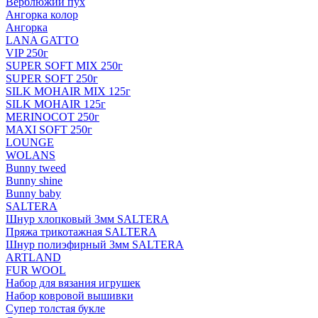
Верблюжий пух
Ангорка колор
Ангорка
LANA GATTO
VIP 250г
SUPER SOFT MIX 250г
SUPER SOFT 250г
SILK MOHAIR MIX 125г
SILK MOHAIR 125г
MERINOCOT 250г
MAXI SOFT 250г
LOUNGE
WOLANS
Bunny tweed
Bunny shine
Bunny baby
SALTERA
Шнур хлопковый 3мм SALTERA
Пряжа трикотажная SALTERA
Шнур полиэфирный 3мм SALTERA
ARTLAND
FUR WOOL
Набор для вязания игрушек
Набор ковровой вышивки
Супер толстая букле