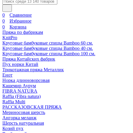
0
Сравнение
0
Избранное
0
Корзина
Пряжа по фабрикам
KnitPro
Круговые бамбуковые спицы Bamboo 60 см.
Круговые бамбуковые спицы Bamboo 40 см.
Круговые бамбуковые спицы Bamboo 100 см.
Пряжа Китайских фабрик
Пух норки Китай
Трикотажная пряжа Металлик
Енот
Норка длинноворсовая
Кашемир Аурум
FIBRA NATURA
Raffia (Fibra natura)
Raffia Multi
РАССКАЗОВСКАЯ ПРЯЖА
Мериносовая шерсть
Ангорка меланж
Шерсть натуральная
Козий пух