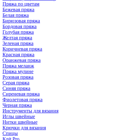
Пряжа по цветам
Бежевая пряжа
Белая пряжа
Бирюзовая пряжа
Бордовая пряжа
Голубая пряжа
Желтая пряжа
Зеленая пряжа
Коричневая пряжа
Красная пряжа
Оранжевая пряжа
Пряжа меланж
Пряжа мулине
Розовая пряжа
Серая пряжа
Синяя пряжа
Сиреневая пряжа
Фиолетовая пряжа
Черная пряжа
Инструменты для вязания
Иглы швейные
Нитки швейные
Крючки для вязания
Спицы
Knit Pro