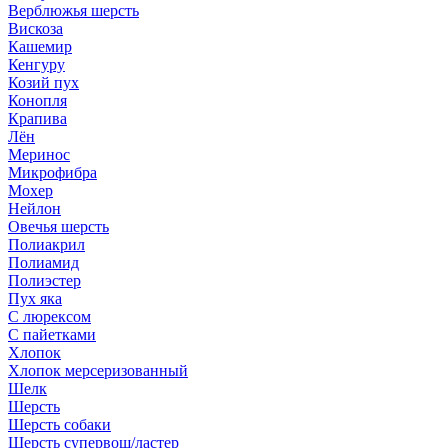
Верблюжья шерсть
Вискоза
Кашемир
Кенгуру
Козий пух
Конопля
Крапива
Лён
Меринос
Микрофибра
Мохер
Нейлон
Овечья шерсть
Полиакрил
Полиамид
Полиэстер
Пух яка
С люрексом
С пайетками
Хлопок
Хлопок мерсеризованный
Шелк
Шерсть
Шерсть собаки
Шерсть супервош/ластер