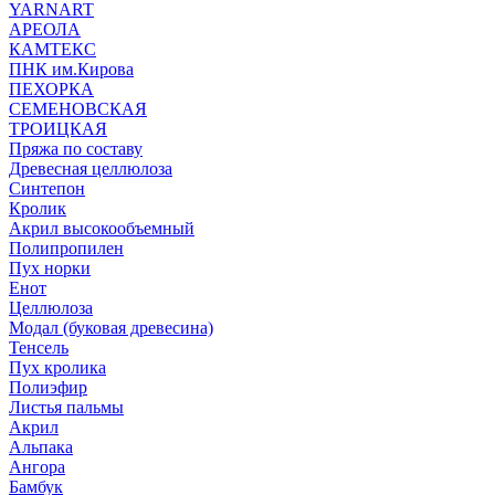
YARNART
АРЕОЛА
КАМТЕКС
ПНК им.Кирова
ПЕХОРКА
СЕМЕНОВСКАЯ
ТРОИЦКАЯ
Пряжа по составу
Древесная целлюлоза
Синтепон
Кролик
Акрил высокообъемный
Полипропилен
Пух норки
Енот
Целлюлоза
Модал (буковая древесина)
Тенсель
Пух кролика
Полиэфир
Листья пальмы
Акрил
Альпака
Ангора
Бамбук