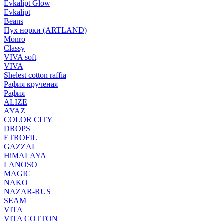
Evkalipt Glow
Evkalipt
Beans
Пух норки (ARTLAND)
Monro
Classy
VIVA soft
VIVA
Shelest cotton raffia
Рафия крученая
Рафия
ALIZE
AYAZ
COLOR CITY
DROPS
ETROFIL
GAZZAL
HiMALAYA
LANOSO
MAGIC
NAKO
NAZAR-RUS
SEAM
VITA
VITA COTTON