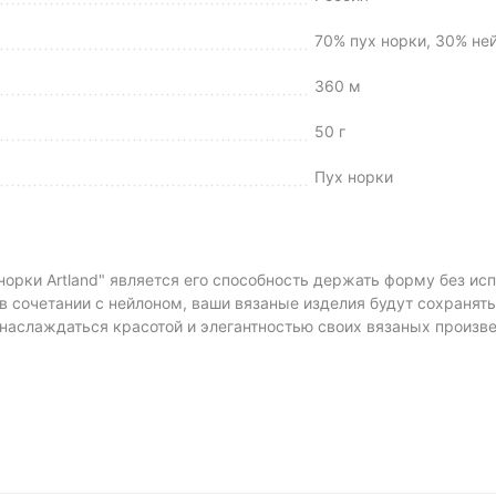
70% пух норки, 30% не
360 м
50 г
Пух норки
норки Artland" является его способность держать форму без ис
в сочетании с нейлоном, ваши вязаные изделия будут сохранят
наслаждаться красотой и элегантностью своих вязаных произве