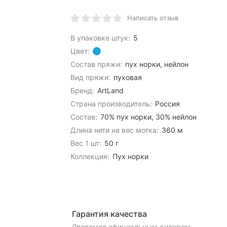
Написать отзыв
В упаковке штук:
5
Цвет:
Состав пряжи:
пух норки, нейлон
Вид пряжи:
пуховая
Бренд:
ArtLand
Страна производитель:
Россия
Состав:
70% пух норки, 30% нейлон
Длина нити на вес мотка:
360 м
Вес 1 шт:
50 г
Коллекция:
Пух норки
Гарантия качества
Являемся официальным дилером,