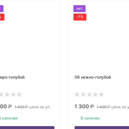
т
хит
%
-7%
серо-голубой
06 нежно-голубой
300
1 300
Р
Р
цена за уп.
цена за у
1 400
1 400
Р
Р
В наличии
В наличии