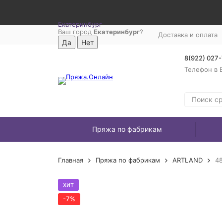
Екатеринбург
Ваш город
Екатеринбург
?
Доставка и оплата
8(922) 027
Телефон в 
Пряжа по фабрикам
Главная
Пряжа по фабрикам
ARTLAND
4
хит
-7%