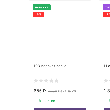
новинка
хи
-9%
-7
103 морская волна
11 
655
1 
Р
цена за уп.
720
Р
В наличии